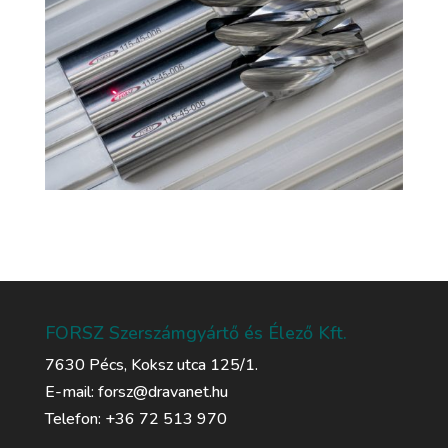
FORSZ Szerszámgyártő és Élező Kft.
7630 Pécs, Koksz utca 125/1.
E-mail: forsz@dravanet.hu
Telefon: +36 72 513 970