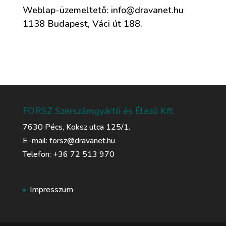
Weblap-üzemeltető: info@dravanet.hu
1138 Budapest, Váci út 188.
www.dravanet.hu
FORSZ Szerszámgyártő és Élező Kft.
7630 Pécs, Koksz utca 125/1.
E-mail: forsz@dravanet.hu
Telefon: +36 72 513 970
Impresszum