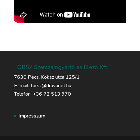
FORSZ Szerszámgyártő és Élező Kft.
7630 Pécs, Koksz utca 125/1.
E-mail: forsz@dravanet.hu
Telefon: +36 72 513 970
Impresszum