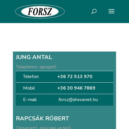
JUNG ANTAL
Tulajdonos, igazgató
Telefon:
+36 72 513 970
Mobil:
+36 30 946 7869
E-mail:
forsz@dravanet.hu
RAPCSÁK RÓBERT
Cégvezető, műszaki vezető