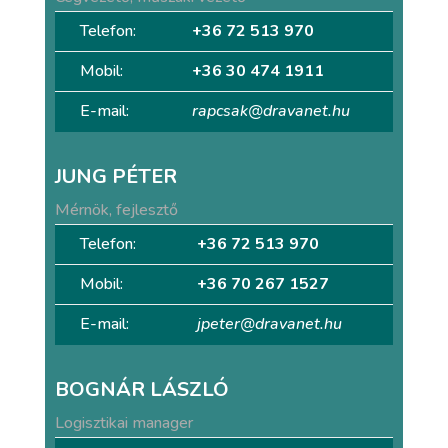
Telefon:
+36 72 513 970
Mobil:
+36 30 474 1911
E-mail:
rapcsak@dravanet.hu
JUNG PÉTER
Mérnök, fejlesztő
Telefon:
+36 72 513 970
Mobil:
+36 70 267 1527
E-mail:
jpeter@dravanet.hu
BOGNÁR LÁSZLÓ
Logisztikai manager