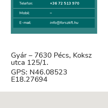
Telefon:
+36 72 513 970
Mobil:
–
E-mail:
info@forszkft.hu
Gyár – 7630 Pécs, Koksz
utca 125/1.
GPS: N46.08523
E18.27694