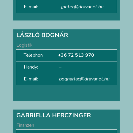
E-mail:
jpeter@dravanet.hu
LÁSZLÓ BOGNÁR
Logistik
Telephon:
+36 72 513 970
Handy:
–
E-mail:
bognarlac@dravanet.hu
GABRIELLA HERCZINGER
Finanzen