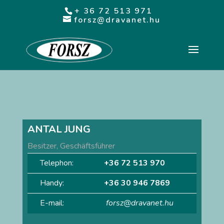
+ 36 72 513 971
forsz@dravanet.hu
ANTAL JUNG
Besitzer, Geschäftsführer
Telephon:
+36 72 513 970
Handy:
+36 30 946 7869
E-mail:
forsz@dravanet.hu