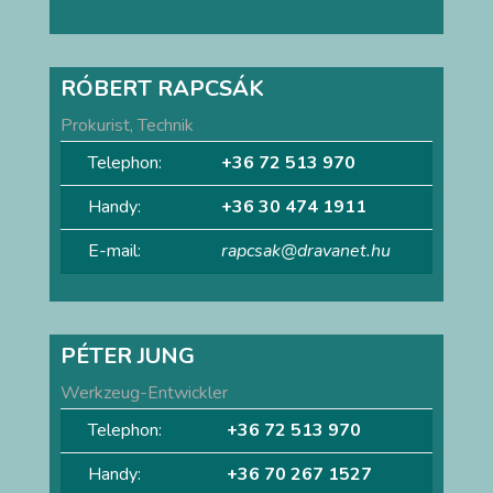
RÓBERT RAPCSÁK
Prokurist, Technik
Telephon:
+36 72 513 970
Handy:
+36 30 474 1911
E-mail:
rapcsak@dravanet.hu
PÉTER JUNG
Werkzeug-Entwickler
Telephon:
+36 72 513 970
Handy:
+36 70 267 1527